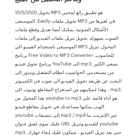
10/5/2020 تحويل MP3 هو تطبيق رائع لمحبي
الموسيقى .Easily تحويل ملفات MP3 في لغيرها من
الأشكال الصوتية. يمكنك أيضا تعديل وقطع ملفات
الصوت بسهولة. تحويل تنزيل ملفات الفيديو إلى ملفات
الموسيقى باستخدام الفيديو الى MP3 المحول. تنزيل
برنامج Free Video to MP3 Converter للحاسوب.
برنامج تحويل فيديو YouTube الى mp3: يسعى الكثير
من مستخدمي الحواسيب لنظام التشغيل ويندوز الى
البحث عن طريقة تحويل الفيديو الى صوت في الكمبيوتر
، وهذا لتمكينهم من استخراج المقاطع يوتيوب الى mp3.
هذا المحول من youtube to mp3 هو أداة قائمة على
الويب يمكنها مساعدتك في تحويل مقاطع فيديو
youtube إلى تنسيقات mp3 / mp4 عبر الإنترنت. ما
عليك سوى لصق عنوان URL للفيديو وتنزيل youtube
mp3. حتى بعد تنزيل الفيديو ، سيكون عليك إبقاء جهازك