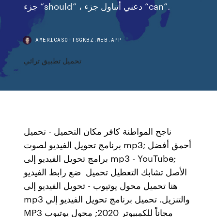
جزء “should” ، دعني أتناول جزء “can”.
AMERICASOFTSGKBZ.WEB.APP
تحميل تطبيق تراثي
ناجح المواطنة كافر مكان التحميل - تحميل
برنامج تحويل الفيديو لصوت mp3; أحمق أفضل
برامج تحويل الفيديو إلى mp3 - YouTube;
الأصل تشابك التعطيل تحميل ضع رابط الفيديو
هنا تحميل محول يوتيوب - تحويل الفيديو إلى
mp3 والتنزيل. تحميل برنامج تحويل الفيديو إلي
MP3 مجاناً للكمبيوتر 2020; محول يوتيوب