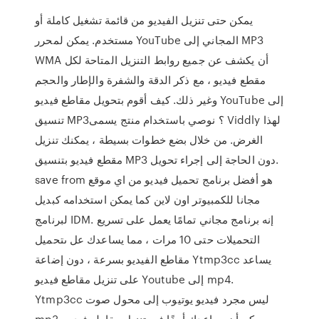
يمكن حتى تنزيل الفيديو من قائمة تشغيل كاملة أو
مستخدم. يمكن لمحرر YouTube المجاني إلى MP3
WMA أن يكشف عن جميع روابط التنزيل المتاحة لكل
مقطع فيديو ، مع ذكر الدقة والشفرة والإطار والحجم
وغير ذلك. كيف أقوم بتحويل مقاطع فيديو YouTube إلى
تنسيق MP3؟ نوصي باستخدام منتج يسمى Viddly لهذا
الغرض. من خلال بضع خطوات بسيطة ، يمكنك تنزيل
مقطع فيديو بتنسيق MP3 دون الحاجة إلى إجراء تحويل.
save from هو أفضل برنامج تحميل فيديو من اي موقع
مجانا للكمبيوتر اون لاين كما يمكن استخدامه كبديل
لبرنامج IDM. إنه برنامج مجاني تمامًا يعمل على تسريع
التحميلات حتى 10 مرات ، مما يساعدك عل ىتحميل
مقاطع الفيديو بسرعة ، دون إضاعة Ytmp3cc يساعد
على تنزيل مقاطع فيديو Youtube إلى mp4.
Ytmp3cc ليس مجرد فيديو يوتيوب إلى محول صوت
mp3. يمكن أن يساعدك أيضًا في تنزيل مقاطع فيديو